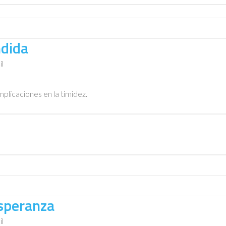
ndida
il
mplicaciones en la timidez.
speranza
il