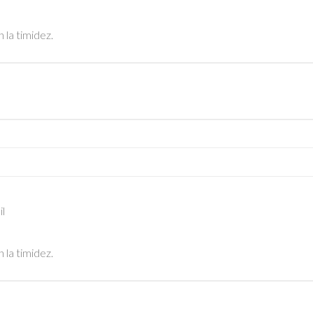
 la timidez.
il
 la timidez.