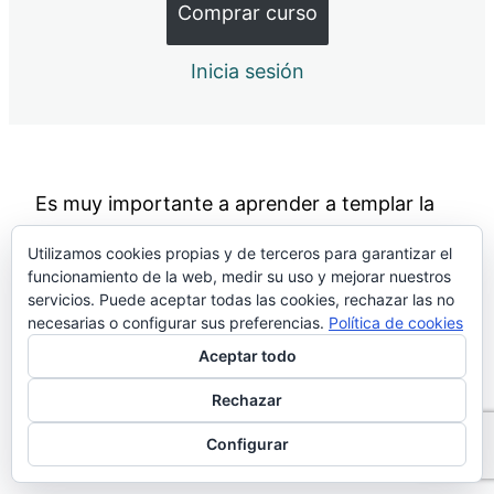
Comprar curso
Críticas que NO tienen que ver conmigo
Inicia sesión
Ejercicio
¿Y si se ríen de nosotros/as?
Ejercicio
Es muy importante a aprender a templar la
Cómo "templar" la emoción
emoción y nuestra respuesta en la timidez.
Utilizamos cookies propias y de terceros para garantizar el
Ejercicio
funcionamiento de la web, medir su uso y mejorar nuestros
servicios. Puede aceptar todas las cookies, rechazar las no
6. Cómo afrontar el miedo
necesarias o configurar sus preferencias.
Política de cookies
11 lecciones
Anterior
Siguiente
Aceptar todo
7. Mantener conversaciones
3 lecciones
Rechazar
8. Iniciar conversaciones
Configurar
4 lecciones
9. Disminuir creencias limitantes