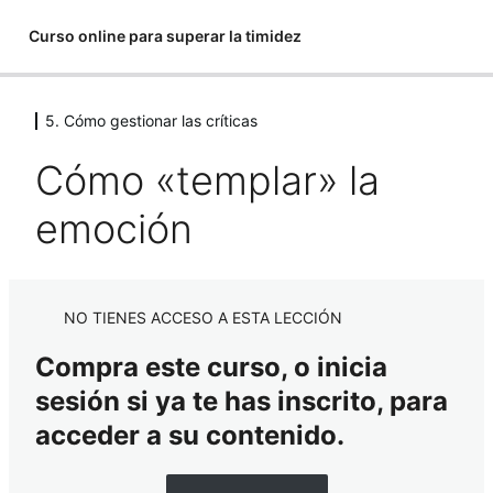
Curso online para superar la timidez
5. Cómo gestionar las críticas
1. El poder de la actitud
2 lecciones
Cómo «templar» la
2. Rebatir la voz auto acusadora
3 lecciones
emoción
3. Cómo gestionar los errores
3 lecciones
4. Salir de las comparativas
NO TIENES ACCESO A ESTA LECCIÓN
4 lecciones
5. Cómo gestionar las críticas
Compra este curso, o inicia
sesión si ya te has inscrito, para
No "comprar" la crítica
acceder a su contenido.
Críticas que SI tienen que ver conmigo
Ejercicio