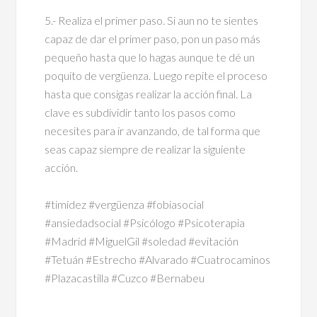
5.- Realiza el primer paso. Si aun no te sientes
capaz de dar el primer paso, pon un paso más
pequeño hasta que lo hagas aunque te dé un
poquito de vergüenza. Luego repite el proceso
hasta que consigas realizar la acción final. La
clave es subdividir tanto los pasos como
necesites para ir avanzando, de tal forma que
seas capaz siempre de realizar la siguiente
acción.
#timidez #vergüenza #fobiasocial
#ansiedadsocial #Psicólogo #Psicoterapia
#Madrid #MiguelGil #soledad #evitación
#Tetuán #Estrecho #Alvarado #Cuatrocaminos
#Plazacastilla #Cuzco #Bernabeu