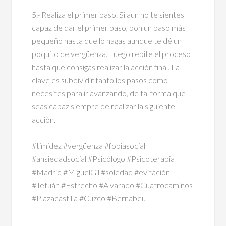
5.- Realiza el primer paso. Si aun no te sientes
capaz de dar el primer paso, pon un paso más
pequeño hasta que lo hagas aunque te dé un
poquito de vergüenza. Luego repite el proceso
hasta que consigas realizar la acción final. La
clave es subdividir tanto los pasos como
necesites para ir avanzando, de tal forma que
seas capaz siempre de realizar la siguiente
acción.
#timidez #vergüenza #fobiasocial
#ansiedadsocial #Psicólogo #Psicoterapia
#Madrid #MiguelGil #soledad #evitación
#Tetuán #Estrecho #Alvarado #Cuatrocaminos
#Plazacastilla #Cuzco #Bernabeu